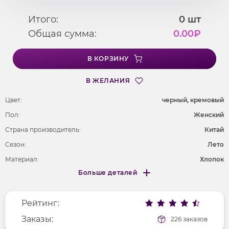
Итого:
0
шт
Общая сумма:
0.00
₽
В КОРЗИНУ
В ЖЕЛАНИЯ
Цвет:
черный, кремовый
Пол:
Женский
Страна производитель:
Китай
Сезон:
Лето
Материал:
Хлопок
Больше деталей
Покрой
прямой
Меньше деталей
Рисунок
без рисунка
Рейтинг:
Фактура материала
вязаный
Длина рукава
Заказы:
без рукавов
226 заказов