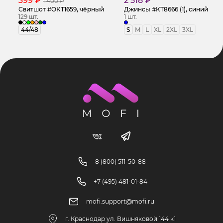
399 ₽
2 518 ₽
1 400 ₽
Свитшот #ОКТ1659, чёрный
Джинсы #КТ8666 (1), синий
129 шт.
1 шт.
44/48
S
M
L
XL
2XL
3XL
8 (800) 511-50-88
+7 (495) 481-01-84
mofi.support@mofi.ru
г. Краснодар ул. Вишняковой 144 к1