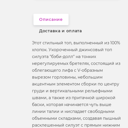
Вырез горловины
на бретельках
Описание
Доставка и оплата
Этот стильный топ, выполненный из 100%
хлопок. Укороченный джинсовый топ
силуэта "бэби-долл" на тонких
нерегулируемых бретелях, состоящий из
облегающего лифа с V-образным
вырезом горловины, небольшим
акцентным элементом сборки по центру
груди и вертикальными рельефными
швами, а также из притачной широкой
баски, которая начинается чуть выше
линии талии и ниспадает свободными
объемными складками, создавая пышный
расклешенный силуэт с прямым нижним