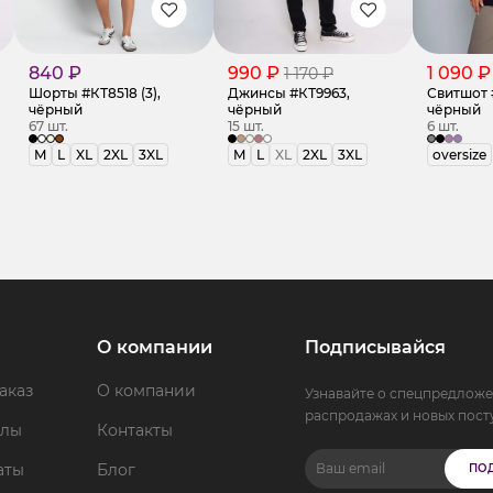
840 ₽
990 ₽
1 090 ₽
1 170 ₽
Шорты #КТ8518 (3),
Джинсы #КТ9963,
Свитшот 
чёрный
чёрный
чёрный
67 шт.
15 шт.
6 шт.
M
L
XL
2XL
3XL
M
L
XL
2XL
3XL
oversize
О компании
Подписывайся
аказ
О компании
Узнавайте о спецпредложе
распродажах и новых пост
ллы
Контакты
аты
Блог
ПО