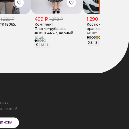
499 ₽
1 290 ₽
1 220 ₽
1 270 ₽
1 620 ₽
#КТ8065,
Комплект
Костюм #ОБШ1342,
Платье+рубашка
оранжевый
#ОБШ1443-3, чёрный
46 шт.
12 шт.
+6
XS
S
M
S
M
L
ниях,
уплениях!
ДПИСКА