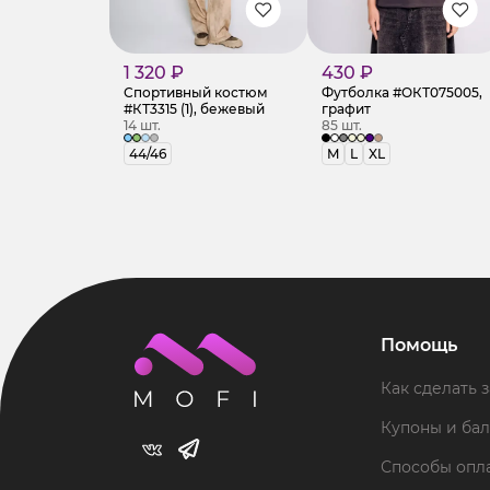
1 320 ₽
430 ₽
Спортивный костюм
Футболка #ОКТ075005,
#КТ3315 (1), бежевый
графит
14 шт.
85 шт.
44/46
M
L
XL
Помощь
Как сделать з
Купоны и ба
Способы опл