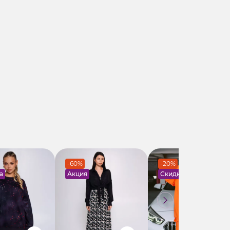
-60%
-20%
а
Акция
Скидка