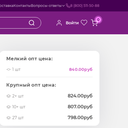
оставка
Контакты
Вопросы-ответы
8 (800) 511-50-88
0
Войти
Мелкий опт цена:
1 шт
840.00
руб
Крупный опт цена:
824.00руб
2+ шт
807.00руб
10+ шт
798.00руб
27 шт