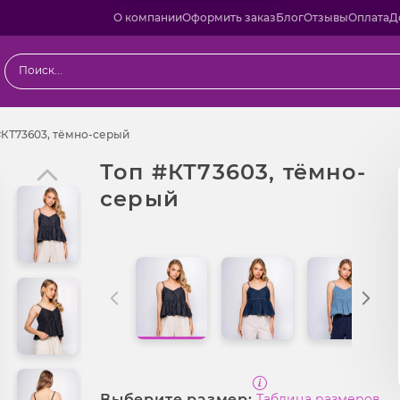
О компании
Оформить заказ
Блог
Отзывы
Оплата
Д
одаж
Топ #КТ73603, тёмно-серый
#КТ73603, тёмно-серый
Топ #КТ73603, тёмно-
серый
Выберите размер:
Таблица размеров