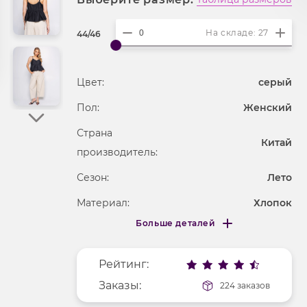
На складе: 27
44/46
Цвет:
серый
Пол:
Женский
Страна
Китай
производитель:
Сезон:
Лето
Материал:
Хлопок
Больше деталей
Покрой
укороченный
Меньше деталей
Рисунок
без рисунка
Рейтинг:
Фактура материала
текстильный
Заказы:
224 заказов
Длина рукава
без рукавов