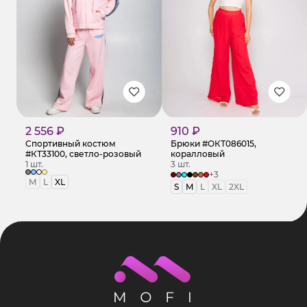
2 556 ₽
910 ₽
Спортивный костюм
Брюки #ОКТ086015,
#КТ33100, светло-розовый
коралловый
1 шт.
3 шт.
+3
M
L
XL
S
M
L
XL
2XL