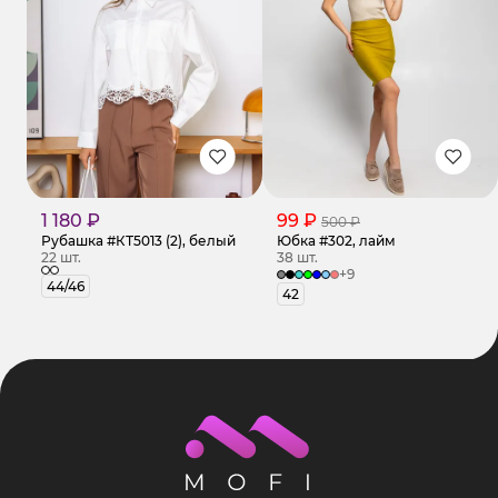
1 180 ₽
99 ₽
500 ₽
Рубашка #КТ5013 (2), белый
Юбка #302, лайм
22 шт.
38 шт.
+9
44/46
42