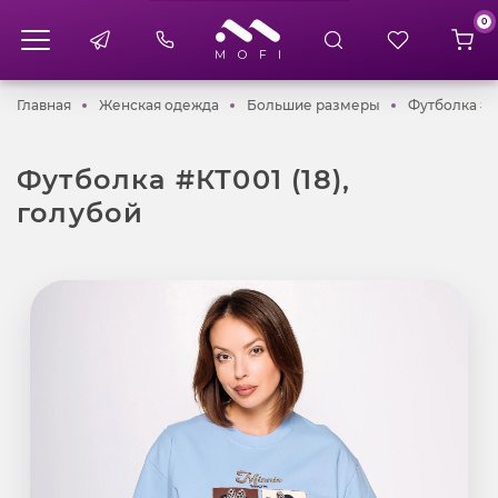
0
Главная
Женская одежда
Большие разме
Главная
Женская одежда
Большие размеры
Футболка #КТ
Футболка #КТ001 (18),
голубой