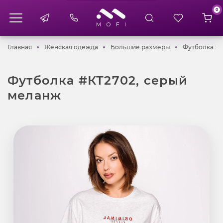
0
Главная
Женская одежда
Большие разме
Главная
Женская одежда
Большие размеры
Футболка #К
Футболка #КТ2702, серый
меланж