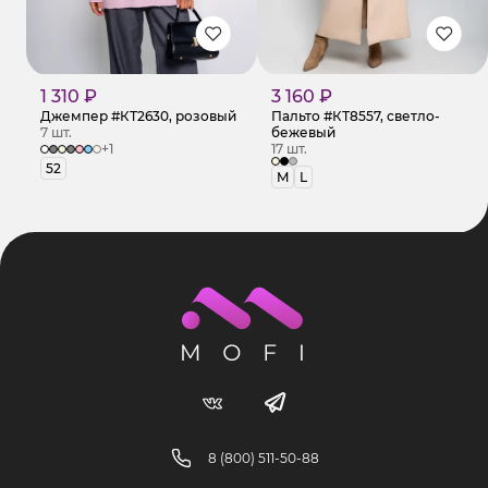
1 310 ₽
3 160 ₽
Джемпер #КТ2630, розовый
Пальто #КТ8557, светло-
7 шт.
бежевый
+1
17 шт.
52
M
L
8 (800) 511-50-88