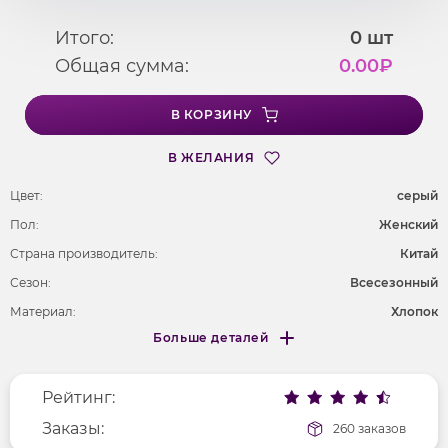
Итого:
0
шт
Общая сумма:
0.00
₽
В КОРЗИНУ
В ЖЕЛАНИЯ
Цвет:
серый
Пол:
Женский
Страна производитель:
Китай
Сезон:
Всесезонный
Материал:
Хлопок
Больше деталей
Покрой
удлененный
Меньше деталей
Рисунок
надпись
Рейтинг:
Фактура материала
трикотажный
Длина рукава
Заказы:
короткие
260 заказов