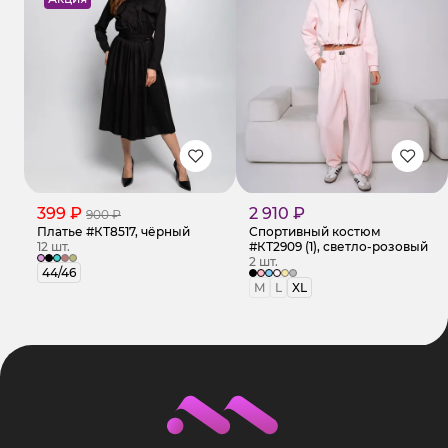
399 ₽
2 910 ₽
900 ₽
Платье #КТ8517, чёрный
Спортивный костюм
12 шт.
#КТ2909 (1), светло-розовый
2 шт.
44/46
M
L
XL