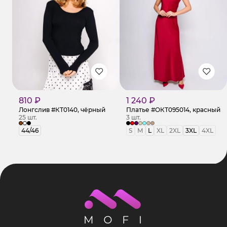
810 ₽
1 240 ₽
Лонгслив #КТ0140, чёрный
Платье #ОКТ095014, красный
25 шт.
3 шт.
44/46
S
M
L
XL
2XL
3XL
4XL