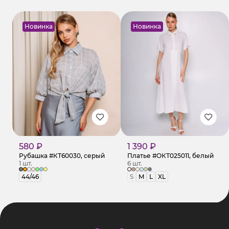
Новинка
Новинка
580 ₽
1 390 ₽
Рубашка #КТ60030, серый
Платье #ОКТ025011, белый
1 шт.
6 шт.
44/46
S
M
L
XL