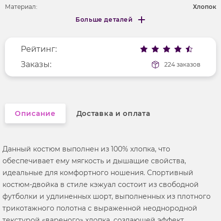
Материал:
Хлопок
Больше деталей
Покрой
прямой
Меньше деталей
Рисунок
без рисунка
Рейтинг:
Фактура материала
трикотажный
Длина рукава
Заказы:
короткие
224 заказов
Вырез горловины
округлый
Описание
Доставка и оплата
Данный костюм выполнен из 100% хлопка, что
обеспечивает ему мягкость и дышащие свойства,
идеальные для комфортного ношения. Спортивный
костюм-двойка в стиле кэжуал состоит из свободной
футболки и удлиненных шорт, выполненных из плотного
трикотажного полотна с выраженной неоднородной
текстурой «вареного» хлопка, создающей эффект