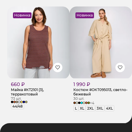
Новинка
Новинка
660 ₽
1 990 ₽
Майка #КТ2101 (3),
Костюм #ОКТ095013, светло-
терракотовый
бежевый
73 шт.
30 шт.
+4
44/48
L
XL
2XL
3XL
4XL