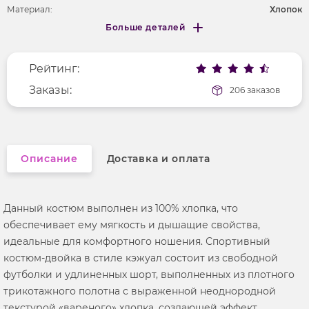
Материал:
Хлопок
Больше деталей
Покрой
прямой
Меньше деталей
Рисунок
без рисунка
Рейтинг:
Фактура материала
трикотажный
Длина рукава
Заказы:
короткие
206 заказов
Вырез горловины
округлый
Описание
Доставка и оплата
Данный костюм выполнен из 100% хлопка, что
обеспечивает ему мягкость и дышащие свойства,
идеальные для комфортного ношения. Спортивный
костюм-двойка в стиле кэжуал состоит из свободной
футболки и удлиненных шорт, выполненных из плотного
трикотажного полотна с выраженной неоднородной
текстурой «вареного» хлопка, создающей эффект