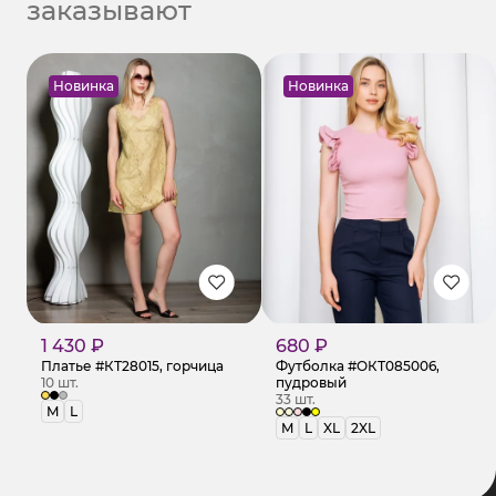
заказывают
Новинка
Новинка
1 430 ₽
680 ₽
Платье #КТ28015, горчица
Футболка #ОКТ085006,
10 шт.
пудровый
33 шт.
M
L
M
L
XL
2XL