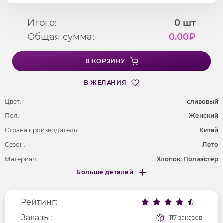
Итого:
0
шт
Общая сумма:
0.00
₽
В КОРЗИНУ
В ЖЕЛАНИЯ
Цвет:
сливовый
Пол:
Женский
Страна производитель:
Китай
Сезон:
Лето
Материал:
Хлопок, Полиэстер
Больше деталей
Покрой
прямой
Меньше деталей
Рисунок
без рисунка
Рейтинг:
Фактура материала
текстильный
Длина рукава
Заказы:
без рукавов
117 заказов