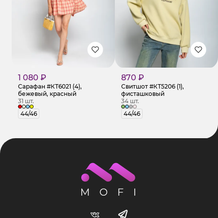
1 080 ₽
870 ₽
Сарафан #КТ6021 (4),
Свитшот #КТ5206 (1),
бежевый, красный
фисташковый
31 шт.
34 шт.
44/46
44/46