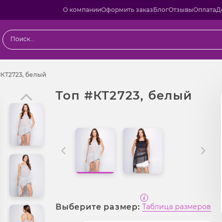
О компании
Оформить заказ
Блог
Отзывы
Оплата
Д
одаж
Топ #КТ2723, белый
#КТ2723, белый
Топ #КТ2723, белый
Выберите размер:
Таблица размеров