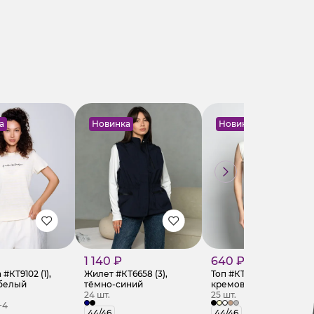
а
Новинка
Новинка
1 140 ₽
640 ₽
#КТ9102 (1),
Жилет #КТ6658 (3),
Топ #КТ060 (1),
белый
тёмно-синий
кремовый
24 шт.
25 шт.
+4
44/46
44/46