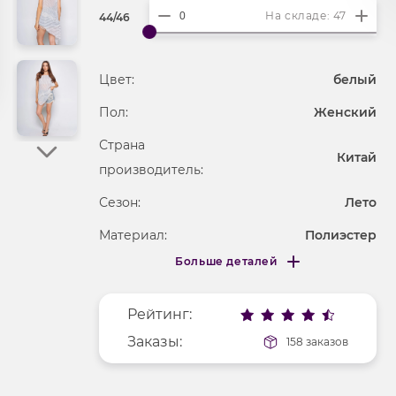
На складе: 47
44/46
Цвет:
белый
Пол:
Женский
Страна
Китай
производитель:
Сезон:
Лето
Материал:
Полиэстер
Больше деталей
Покрой
свободный
Меньше деталей
Рисунок
горох
Рейтинг:
Фактура материала
текстильный
Заказы:
158 заказов
Длина рукава
без рукавов