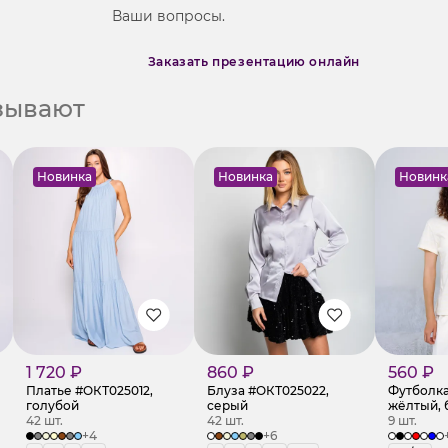
Ваши вопросы.
Заказать презентацию онлайн
азывают
Новинка
Новинка
Новинк
1 720 ₽
860 ₽
560 ₽
Платье #ОКТ025012,
Блуза #ОКТ025022,
Футболка 
голубой
серый
жёлтый, 
42 шт.
42 шт.
9 шт.
+4
+6