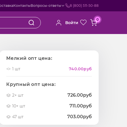
оставка
Контакты
Вопросы-ответы
8 (800) 511-50-88
0
Войти
Мелкий опт цена:
1 шт
740.00
руб
Крупный опт цена:
726.00руб
2+ шт
711.00руб
10+ шт
703.00руб
47 шт