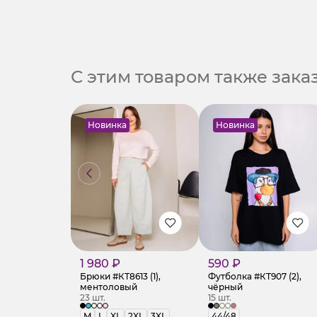
С этим товаром также зак
Новинка
Новинка
1 980 ₽
590 ₽
Брюки #КТ8613 (1),
Футболка #КТ907 (2),
ментоловый
чёрный
23 шт.
15 шт.
M
L
XL
2XL
3XL
44/48