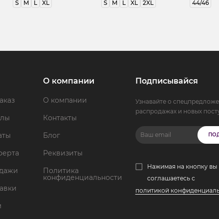
S
M
L
XL
S
M
L
XL
2XL
44/46
О компании
Подписывайся
аказ
О компании
Узнавайте о спецпредложе
распродажах и новых пост
ллы
Контакты
аты
Блог
ПО
ферта
Реквизиты
Нажимая на кнопку вы
одажи
Политика
конфиденциальности
соглашаетесь с
тавки
политикой конфиденциал
м