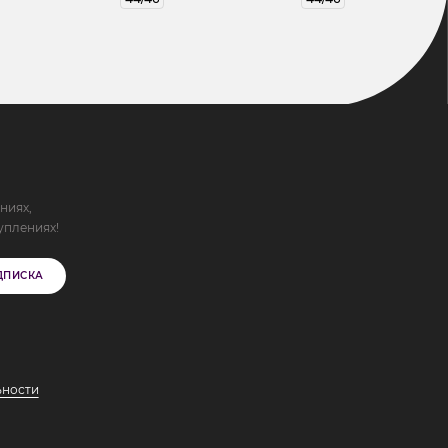
ниях,
уплениях!
ДПИСКА
ьности