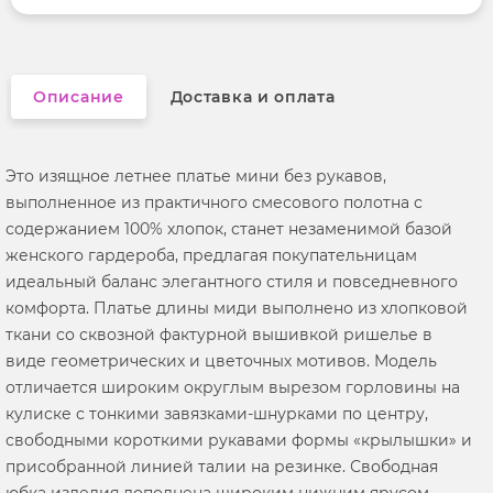
Вырез горловины
капелька
Описание
Доставка и оплата
Это изящное летнее платье мини без рукавов,
выполненное из практичного смесового полотна с
содержанием 100% хлопок, станет незаменимой базой
женского гардероба, предлагая покупательницам
идеальный баланс элегантного стиля и повседневного
комфорта. Платье длины миди выполнено из хлопковой
ткани со сквозной фактурной вышивкой ришелье в
виде геометрических и цветочных мотивов. Модель
отличается широким округлым вырезом горловины на
кулиске с тонкими завязками-шнурками по центру,
свободными короткими рукавами формы «крылышки» и
присобранной линией талии на резинке. Свободная
юбка изделия дополнена широким нижним ярусом-