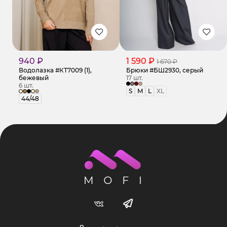
940 ₽
1 590 ₽
1 670 ₽
Водолазка #КТ7009 (1),
Брюки #БШ2930, серый
бежевый
17 шт.
6 шт.
S
M
L
XL
44/48