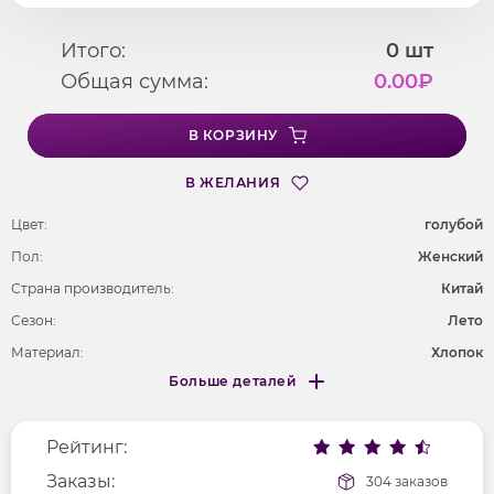
Итого:
0
шт
Общая сумма:
0.00
₽
В КОРЗИНУ
В ЖЕЛАНИЯ
Цвет:
голубой
Пол:
Женский
Страна производитель:
Китай
Сезон:
Лето
Материал:
Хлопок
Больше деталей
Покрой
удлененный
Меньше деталей
Рисунок
цветы и растения
Рейтинг:
Фактура материала
текстильный
Длина рукава
Заказы:
короткие
304 заказов