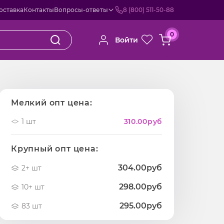
оставка
Контакты
Вопросы-ответы
8 (800) 511-50-88
0
Войти
Мелкий опт цена:
1 шт
310.00
руб
Крупный опт цена:
304.00руб
2+ шт
298.00руб
10+ шт
295.00руб
83 шт