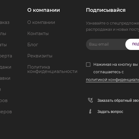
О компании
Подписывайся
аказ
О компании
Узнавайте о спецпредложе
распродажах и новых пост
ллы
Контакты
аты
Блог
ПО
ферта
Реквизиты
Нажимая на кнопку вы
одажи
Политика
конфиденциальности
соглашаетесь с
тавки
политикой конфиденциал
м
аров
Заказать обратный зво
меров
Задать вопрос