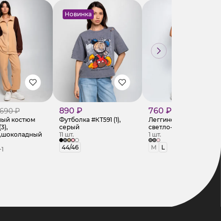
Новинка
890 ₽
760 ₽
 690 ₽
ный костюм
Футболка #КТ591 (1),
Леггинсы #КТ5364,
3),
серый
светло-серый
,шоколадный
11 шт.
1 шт.
44/46
M
L
+1