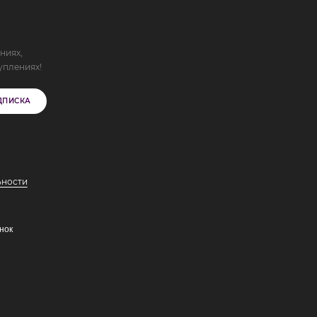
ниях,
уплениях!
ДПИСКА
ьности
нок