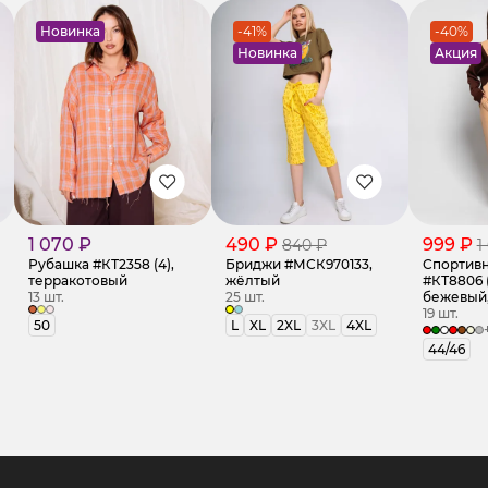
Новинка
-41%
-40%
Новинка
Акция
1 070 ₽
490 ₽
999 ₽
840 ₽
1
Рубашка #КТ2358 (4),
Бриджи #МСК970133,
Спортив
терракотовый
жёлтый
#КТ8806 (
13 шт.
25 шт.
бежевый
19 шт.
50
L
XL
2XL
3XL
4XL
44/46