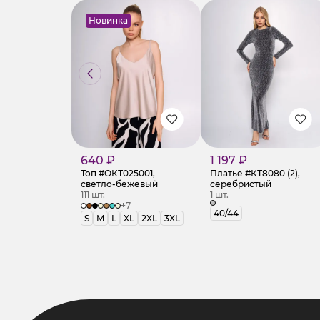
Новинка
640 ₽
1 197 ₽
Топ #ОКТ025001,
Платье #КТ8080 (2),
светло-бежевый
серебристый
111 шт.
1 шт.
+7
40/44
S
M
L
XL
2XL
3XL