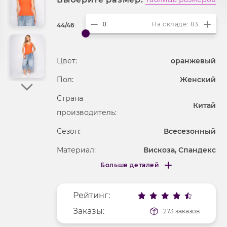
На складе: 83
44/46
Цвет:
оранжевый
Пол:
Женский
Страна
Китай
производитель:
Сезон:
Всесезонный
Материал:
Вискоза, Спандекс
Больше деталей
Покрой
облегающий
Меньше деталей
Рисунок
без рисунка
Рейтинг:
Фактура материала
трикотажный
Заказы:
273 заказов
Длина рукава
без рукавов