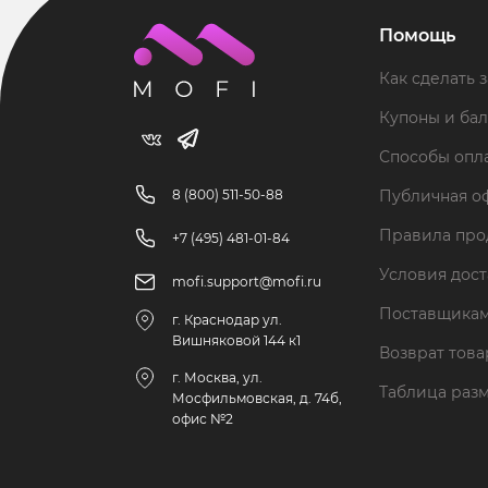
Помощь
Как сделать з
Купоны и ба
Способы опл
8 (800) 511-50-88
Публичная о
Правила пр
+7 (495) 481-01-84
Условия дос
mofi.support@mofi.ru
Поставщика
г. Краснодар ул.
Вишняковой 144 к1
Возврат тов
г. Москва, ул.
Таблица раз
Мосфильмовская, д. 74б,
офис №2