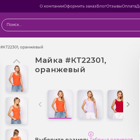
О компании
Оформить заказ
Блог
Отзывы
Оплата
Д
ы
Майка #КТ22301, оранжевый
 #КТ22301, оранжевый
Майка #КТ22301,
оранжевый
Выберите размер:
Таблица размеров