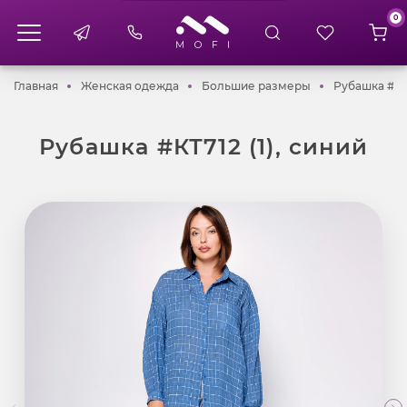
0
Главная
Женская одежда
Большие разме
Главная
Женская одежда
Большие размеры
Рубашка #КТ7
Рубашка #КТ712 (1), синий