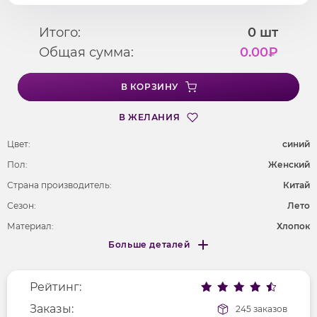
Итого:
0
шт
Общая сумма:
0.00
₽
В КОРЗИНУ
В ЖЕЛАНИЯ
Цвет:
cиний
Пол:
Женский
Страна производитель:
Китай
Сезон:
Лето
Материал:
Хлопок
Больше деталей
Покрой
удлененный
Меньше деталей
Рисунок
клетка
Рейтинг:
Фактура материала
текстильный
Длина рукава
Заказы:
длинные
245 заказов