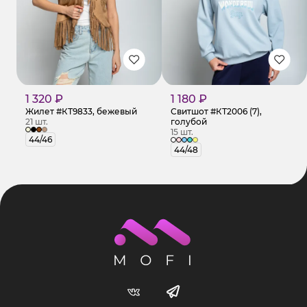
1 320 ₽
1 180 ₽
Жилет #КТ9833, бежевый
Свитшот #КТ2006 (7),
21 шт.
голубой
15 шт.
44/46
44/48