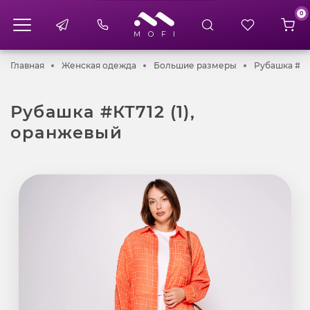
0
Главная
Женская одежда
Большие разме
Главная
Женская одежда
Большие размеры
Рубашка #КТ
Рубашка #КТ712 (1),
оранжевый