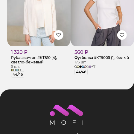
1 320 ₽
560 ₽
Рубашка+топ #КТ810 (4),
Футболка #КТ9005 (1), белый
светло-бежевый
173 шт.
5 шт.
+7
44/46
44/46