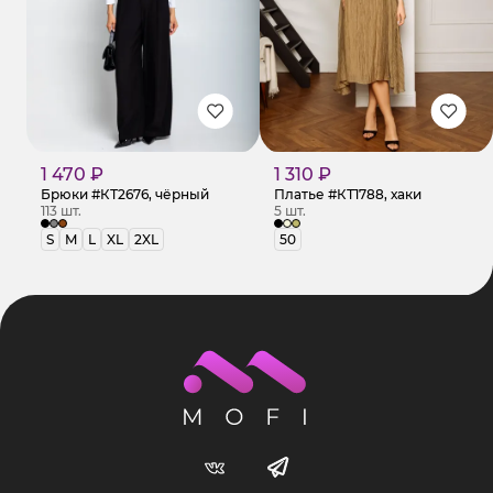
1 470 ₽
1 310 ₽
Брюки #КТ2676, чёрный
Платье #КТ1788, хаки
113 шт.
5 шт.
S
M
L
XL
2XL
50