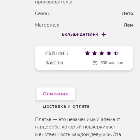
производитель:
Сезон:
Лето
Материал:
Лен
Больше деталей
Покрой
приталенный
Меньше деталей
Рисунок
без рисунка
Рейтинг:
Фактура материала
текстильный
Заказы:
336 заказов
Длина рукава
без рукавов
Вырез горловины
воротник-стойка
Описание
Доставка и оплата
Платье — это незаменимый элемент
гардероба, который подчеркивает
женственность каждой девушки. Эта