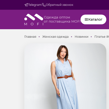
Telegram
Обратный звонок
Одежда оптом
Каталог
от поставщика MOFI
Главная
Женская одежда
Новинки
Главная
Женская одежда
Новинки
Платье #