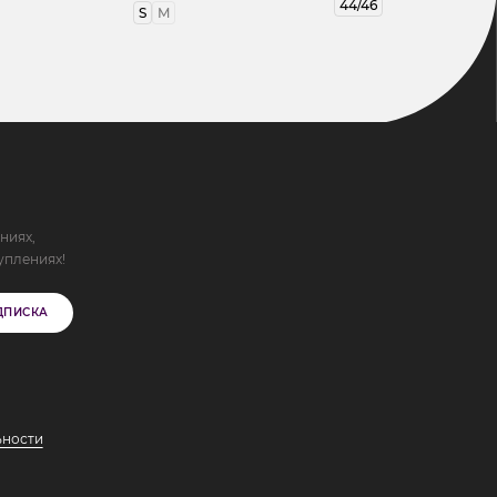
44/46
S
M
ниях,
уплениях!
ДПИСКА
ьности