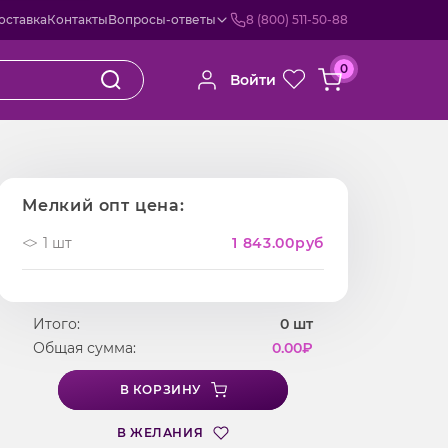
оставка
Контакты
Вопросы-ответы
8 (800) 511-50-88
0
Войти
Мелкий опт цена:
1 шт
1 843.00
руб
Итого:
0
шт
Общая сумма:
0.00
₽
В КОРЗИНУ
В ЖЕЛАНИЯ