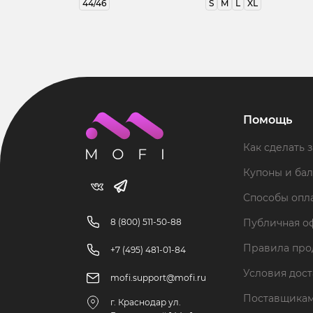
44/46
S
M
L
XL
Помощь
Как сделать з
Купоны и ба
Способы опл
8 (800) 511-50-88
Публичная о
Правила пр
+7 (495) 481-01-84
Условия дос
mofi.support@mofi.ru
Поставщика
г. Краснодар ул.