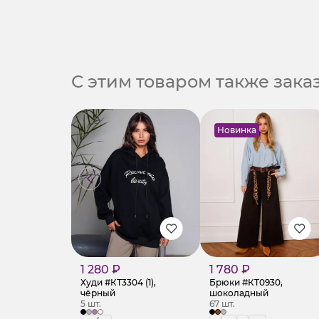
С этим товаром также зак
Новинка
1 280 ₽
1 780 ₽
Худи #КТ3304 (1),
Брюки #КТ0930,
чёрный
шоколадный
5 шт.
67 шт.