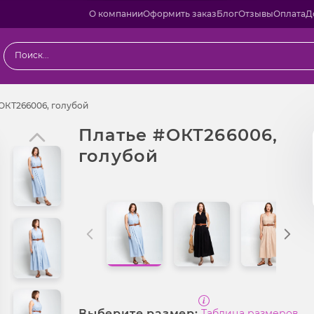
О компании
Оформить заказ
Блог
Отзывы
Оплата
Д
Платье #ОКТ266006, голубой
ОКТ266006, голубой
Платье #ОКТ266006,
голубой
Выберите размер:
Таблица размеров