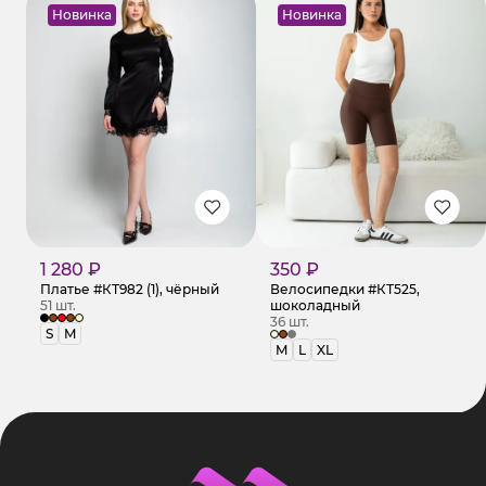
Новинка
Новинка
1 280 ₽
350 ₽
Платье #КТ982 (1), чёрный
Велосипедки #КТ525,
51 шт.
шоколадный
36 шт.
S
M
M
L
XL