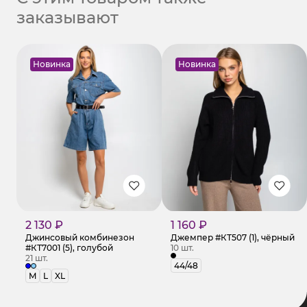
заказывают
Новинка
Новинка
2 130 ₽
1 160 ₽
Джинсовый комбинезон
Джемпер #КТ507 (1), чёрный
#КТ7001 (5), голубой
10 шт.
21 шт.
44/48
M
L
XL