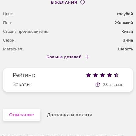
В ЖЕЛАНИЯ
Цвет:
голубой
Пол:
Женский
Страна производитель:
Китай
Сезон:
Зима
Материал:
Шерсть
Больше деталей
Длина рукава
длинные
Меньше деталей
Покрой
полуприлегающий
Рейтинг:
Фактура материала
ворсистый
Вырез горловины
Заказы:
округлый
28 заказов
Рисунок
геометрический
Описание
Доставка и оплата