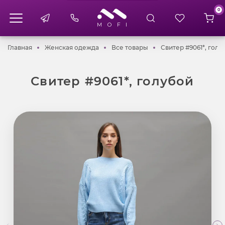
0
Главная
Женская одежда
Все товары
Главная
Женская одежда
Все товары
Свитер #9061*, голу
Свитер #9061*, голубой