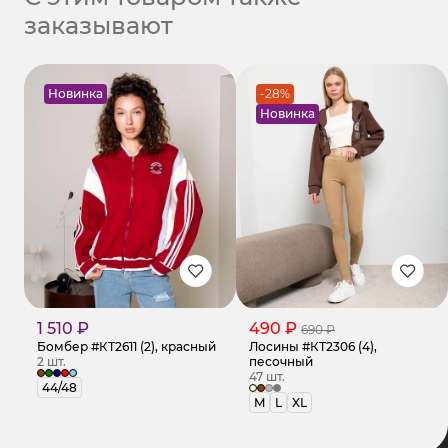
заказывают
Новинка
-28%
Новинка
1 510 ₽
490 ₽
690 ₽
Бомбер #КТ2611 (2), красный
Лосины #КТ2306 (4),
2 шт.
песочный
47 шт.
44/48
M
L
XL