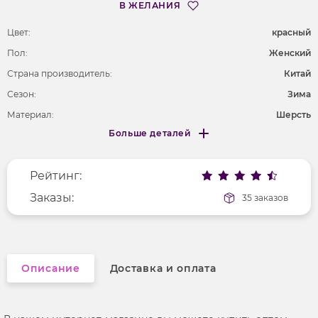
В ЖЕЛАНИЯ
Цвет:
красный
Пол:
Женский
Страна производитель:
Китай
Сезон:
Зима
Материал:
Шерсть
Больше деталей
Длина рукава
длинные
Меньше деталей
Покрой
полуприлегающий
Рейтинг:
Фактура материала
ворсистый
Вырез горловины
Заказы:
округлый
35 заказов
Рисунок
геометрический
Описание
Доставка и оплата