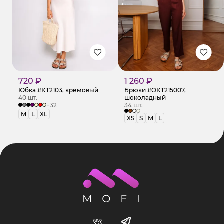
720 ₽
1 260 ₽
Юбка #КТ2103, кремовый
Брюки #ОКТ215007,
40 шт.
шоколадный
+32
34 шт.
M
L
XL
XS
S
M
L