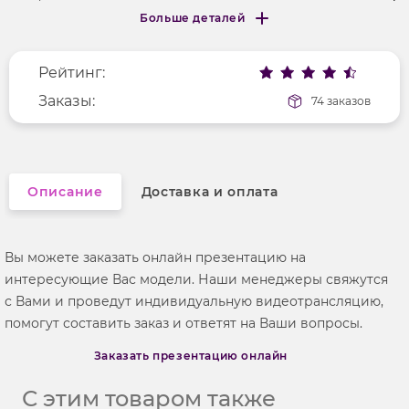
Больше деталей
Длина рукава
без рукавов
Меньше деталей
Покрой
полуприлегающий
Рейтинг:
Вырез горловины
на бретельках
Рисунок
Заказы:
цветы и растения
74 заказов
Фактура материала
гладкий
Описание
Доставка и оплата
Вы можете заказать онлайн презентацию на
интересующие Вас модели. Наши менеджеры свяжутся
с Вами и проведут индивидуальную видеотрансляцию,
помогут составить заказ и ответят на Ваши вопросы.
Заказать презентацию онлайн
С этим товаром также