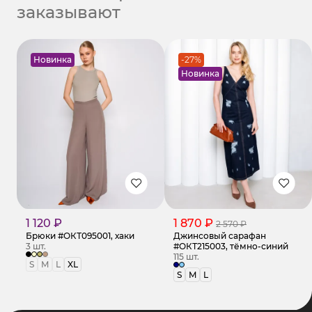
заказывают
Новинка
-27%
Новинка
1 120 ₽
1 870 ₽
2 570 ₽
Брюки #ОКТ095001, хаки
Джинсовый сарафан
3 шт.
#ОКТ215003, тёмно-синий
115 шт.
S
M
L
XL
S
M
L