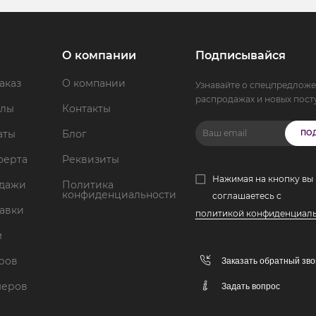
О компании
Подписывайся
аказ
О компании
Узнавайте о спецпредложе
распродажах и новых пост
ллы
Контакты
аты
Блог
ПО
ферта
Реквизиты
Нажимая на кнопку вы
одажи
Политика
конфиденциальности
соглашаетесь с
тавки
политикой конфиденциал
м
аров
Заказать обратный зво
меров
Задать вопрос