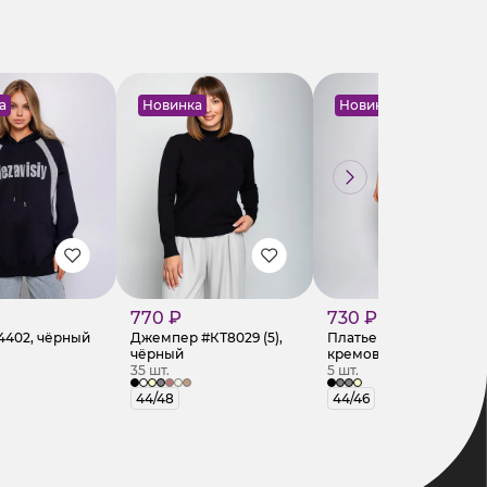
а
Новинка
Новинка
770 ₽
730 ₽
4402, чёрный
Джемпер #КТ8029 (5),
Платье #КТ107 (4),
чёрный
кремовый
35 шт.
5 шт.
44/48
44/46