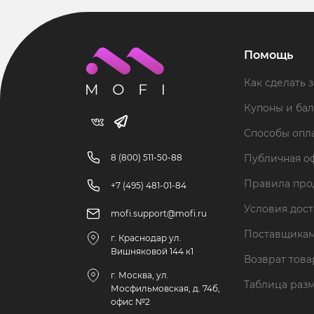
Помощь
Как сделать з
Купоны и ба
Способы опл
8 (800) 511-50-88
Публичная о
Правила пр
+7 (495) 481-01-84
Условия дос
mofi.support@mofi.ru
Поставщика
г. Краснодар ул.
Вишняковой 144 к1
Возврат тов
г. Москва, ул.
Таблица раз
Мосфильмовская, д. 74б,
офис №2