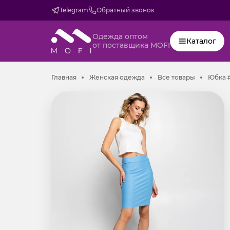
Telegram
Обратный звонок
Одежда оптом
Каталог
от поставщика MOFI
Главная
Женская одежда
Все товар
Главная
Женская одежда
Все товары
Юбка #