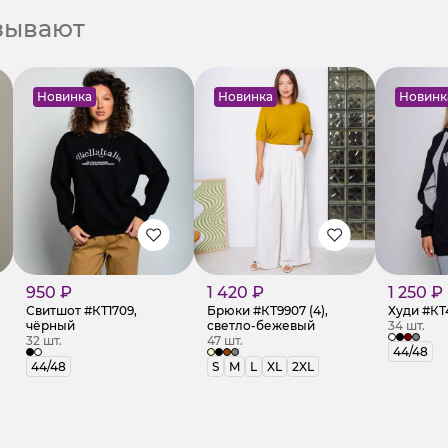
азывают
Новинка
Новинка
Новинк
950 ₽
1 420 ₽
1 250 ₽
Свитшот #КТ1709,
Брюки #КТ9907 (4),
Худи #КТ
чёрный
светло-бежевый
34 шт.
32 шт.
47 шт.
44/48
44/48
S
M
L
XL
2XL