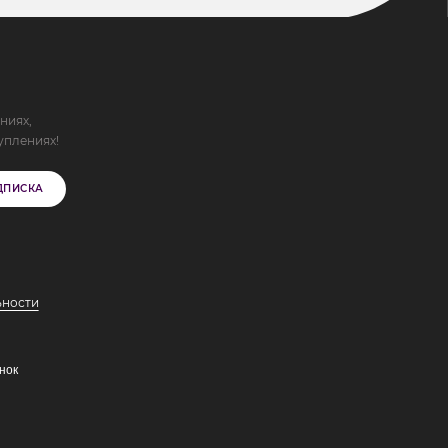
ниях,
уплениях!
ДПИСКА
ьности
нок