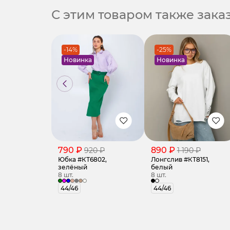
С этим товаром также зак
-14%
-25%
Новинка
Новинка
790 ₽
890 ₽
920 ₽
1 190 ₽
Юбка #КТ6802,
Лонгслив #КТ8151,
зелёный
белый
8 шт.
8 шт.
44/46
44/46