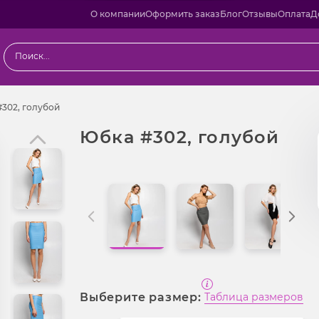
О компании
Оформить заказ
Блог
Отзывы
Оплата
Д
ы
Юбка #302, голубой
302, голубой
Юбка #302, голубой
Выберите размер:
Таблица размеров