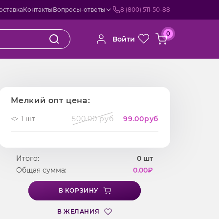
оставка
Контакты
Вопросы-ответы
8 (800) 511-50-88
0
Войти
Мелкий опт цена:
1 шт
500.00 руб
99.00
руб
Итого:
0
шт
Общая сумма:
0.00
₽
В КОРЗИНУ
В ЖЕЛАНИЯ