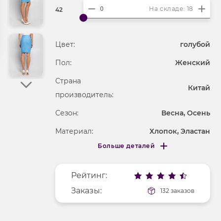
На складе: 18
42
Цвет:
голубой
Пол:
Женский
Страна
Китай
производитель:
Сезон:
Весна, Осень
Материал:
Хлопок, Эластан
Больше деталей
Покрой
приталенный
Меньше деталей
Рисунок
без рисунка
Рейтинг:
Фактура материала
трикотажный
Заказы:
132 заказов