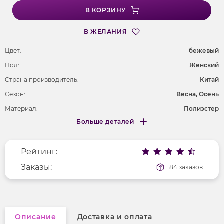
В КОРЗИНУ
В ЖЕЛАНИЯ
Цвет:
бежевый
Пол:
Женский
Страна производитель:
Китай
Сезон:
Весна, Осень
Материал:
Полиэстер
Больше деталей
Длина рукава
длинные
Меньше деталей
Покрой
полуприлегающий
Рейтинг:
Рисунок
без рисунка
Вырез горловины
Заказы:
отложной воротник
84 заказов
Фактура материала
кожаный
Описание
Доставка и оплата