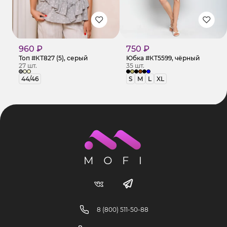
960 ₽
750 ₽
Топ #КТ827 (5), серый
Юбка #КТ5599, чёрный
27 шт.
35 шт.
44/46
S
M
L
XL
8 (800) 511-50-88