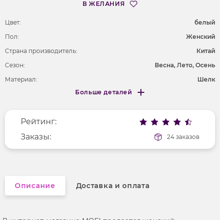
В ЖЕЛАНИЯ
Цвет:
белый
Пол:
Женский
Страна производитель:
Китай
Сезон:
Весна, Лето, Осень
Материал:
Шелк
Больше деталей
Длина рукава
длинные
Меньше деталей
Покрой
полуприлегающий
Рейтинг:
Вырез горловины
на одно плечо
Рисунок
Заказы:
без рисунка
24 заказов
Фактура материала
трикотажный
Описание
Доставка и оплата