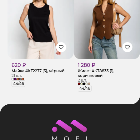
620 ₽
1 280 ₽
Майка #КТ2277 (3), чёрный
Жилет #КТ8833 (1),
21 шт.
коричневый
2 шт.
44/46
44/46