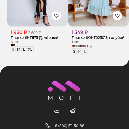
1 980 ₽
1 349 ₽
2 600 ₽
Платье #КТ1175 (1), чёрный
Платье #ОКТ025019, голубой
6 шт.
1 шт.
+5
S
M
L
XL
S
M
L
8 (800) 511-50-88