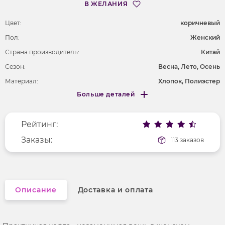
В ЖЕЛАНИЯ
Цвет:
коричневый
Пол:
Женский
Страна производитель:
Китай
Сезон:
Весна, Лето, Осень
Материал:
Хлопок, Полиэстер
Больше деталей
Длина рукава
длинные
Меньше деталей
Фактура материала
текстильный
Рейтинг:
Покрой
укороченный
Рисунок
Заказы:
без рисунка
113 заказов
Вырез горловины
отложной воротник
Описание
Доставка и оплата