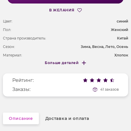
В ЖЕЛАНИЯ
Цвет:
cиний
Пол:
Женский
Страна производитель:
Китай
Сезон:
Зима, Весна, Лето, Осень
Материал:
Хлопок
Больше деталей
Длина рукава
длинные
Меньше деталей
Покрой
оверсайз
Рейтинг:
Вырез горловины
отложной воротник
Рисунок
Заказы:
клетка
41 заказов
Фактура материала
гладкий
Описание
Доставка и оплата