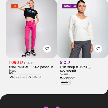
-8%
Новинка
1 090 ₽
510 ₽
1 190 ₽
Джинсы #МСК8902, розовые
Джемпер #КТ978 (1),
9 шт.
кремовый
57 шт.
26
27
28
29
30
31
+1
44/46