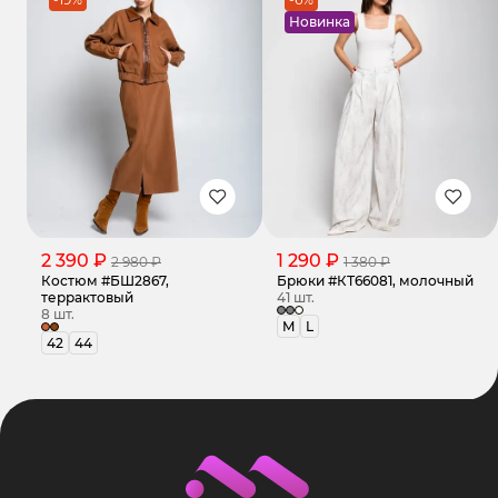
Новинка
2 390 ₽
1 290 ₽
2 980 ₽
1 380 ₽
Костюм #БШ2867,
Брюки #КТ66081, молочный
террактовый
41 шт.
8 шт.
M
L
42
44