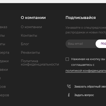
О компании
Подписывайся
аказ
О компании
Узнавайте о спецпредложе
распродажах и новых пост
ллы
Контакты
аты
Блог
ПО
ферта
Реквизиты
Нажимая на кнопку вы
одажи
Политика
конфиденциальности
соглашаетесь с
тавки
политикой конфиденциал
м
аров
Заказать обратный зво
меров
Задать вопрос