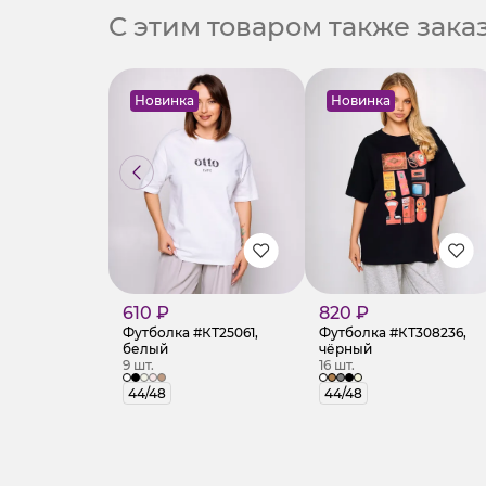
С этим товаром также зак
Новинка
Новинка
610 ₽
820 ₽
Футболка #КТ25061,
Футболка #КТ308236,
белый
чёрный
9 шт.
16 шт.
44/48
44/48