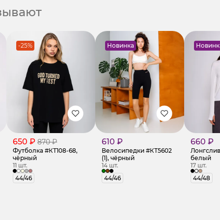
азывают
-25%
Новинка
Новинк
650 ₽
610 ₽
660 ₽
870 ₽
Футболка #КТ108-68,
Велосипедки #КТ5602
Лонгслив
чёрный
(1), чёрный
белый
11 шт.
14 шт.
17 шт.
44/46
44/46
44/48