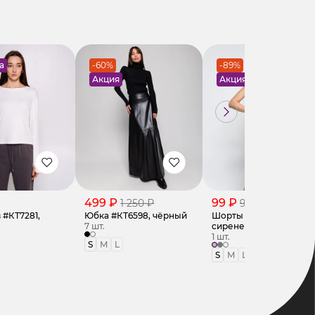
а
-60%
-89%
Акция
Акция
499 ₽
99 ₽
1 250 ₽
900 ₽
 #КТ7281,
Юбка #КТ6598, чёрный
Шорты #КТ970,
7 шт.
сиреневый
1 шт.
S
M
L
S
M
L
XL
2XL