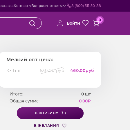
оставка
Контакты
Вопросы-ответы
8 (800) 511-50-88
0
Войти
Мелкий опт цена:
1 шт
530.00 руб
460.00
руб
Итого:
0
шт
Общая сумма:
0.00
₽
В КОРЗИНУ
В ЖЕЛАНИЯ