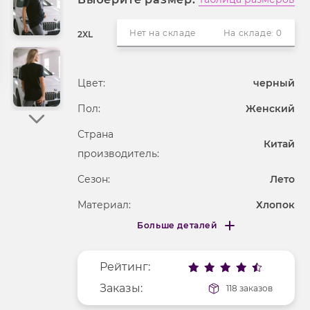
Нет на складе
На складе: 0
2XL
Цвет:
черный
Пол:
Женский
Страна
Китай
производитель:
Сезон:
Лето
Материал:
Хлопок
Больше деталей
Покрой
свободный
Меньше деталей
Рисунок
звери
Рейтинг:
Фактура материала
гладкий
Заказы:
118 заказов
Длина рукава
короткие