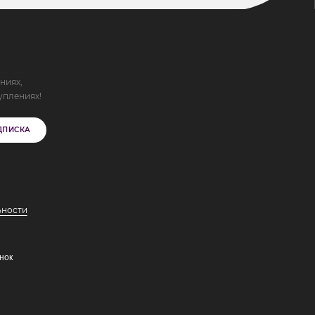
ниях,
уплениях!
ДПИСКА
ьности
нок