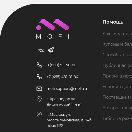
Помощь
Как сделать з
Купоны и ба
Способы опл
8 (800) 511-50-88
Публичная о
Правила пр
+7 (495) 481-01-84
Условия дос
mofi.support@mofi.ru
Поставщика
г. Краснодар ул.
Вишняковой 144 к1
Возврат тов
г. Москва, ул.
Таблица раз
Мосфильмовская, д. 74б,
офис №2