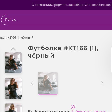
О компании
Оформить заказ
Блог
Отзывы
Оплата
Д
ы
Футболка #КТ166 (1), чёрный
ка #КТ166 (1), чёрный
Футболка #КТ166 (1),
чёрный
Выберите размер:
Таблица размеров