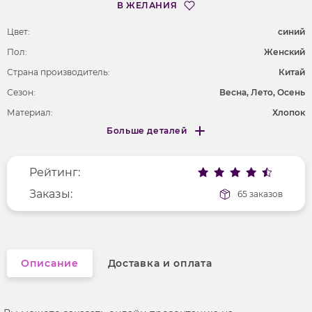
В ЖЕЛАНИЯ
Цвет:
cиний
Пол:
Женский
Страна производитель:
Китай
Сезон:
Весна, Лето, Осень
Материал:
Хлопок
Больше деталей
Длина рукава
длинные
Меньше деталей
Покрой
свободный
Рейтинг:
Рисунок
без рисунка
Вырез горловины
Заказы:
отложной воротник
65 заказов
Фактура материала
гладкий
Описание
Доставка и оплата