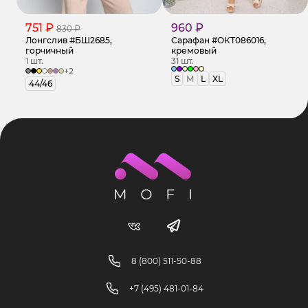
751 ₽
960 ₽
830 ₽
Лонгслив #БШ2685,
Сарафан #ОКТ086016,
горчичный
кремовый
1 шт.
31 шт.
+2
S
M
L
XL
44/46
8 (800) 511-50-88
+7 (495) 481-01-84