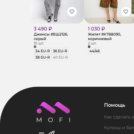
3 490 ₽
1 030 ₽
Джинсы #БШ2126,
Жилет #КТ88090,
серый
коричневый
10 шт.
2 шт.
34 EU-R
36 EU-R
44/46
38 EU-R
40 EU-R
Помощь
Как сделать з
Купоны и ба