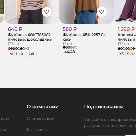
640 ₽
580 ₽
1 290 ₽
Футболка #ОКТ185002,
Футболка #БШ2257 (1),
Костюм 
лиловый, шоколадный
хаки
лиловый
137 шт.
12 шт.
172 шт.
+21
44/48
M
L
XL
2XL
XS
S
M
О компании
Подписывайся
аказ
О компании
Узнавайте о спецпредложе
распродажах и новых пост
ллы
Контакты