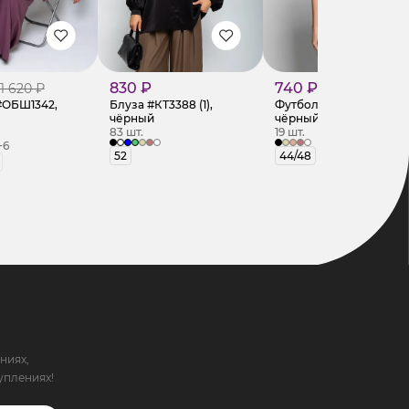
830 ₽
740 ₽
1 620 ₽
#ОБШ1342,
Блуза #КТ3388 (1),
Футболка #КТ002258,
чёрный
чёрный
83 шт.
19 шт.
+6
52
44/48
ниях,
уплениях!