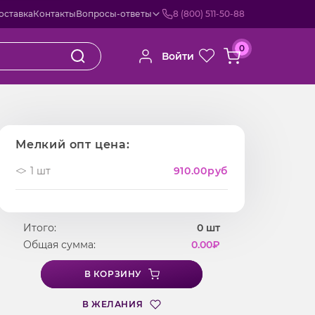
оставка
Контакты
Вопросы-ответы
8 (800) 511-50-88
0
Войти
Мелкий опт цена:
1 шт
910.00
руб
Итого:
0
шт
Общая сумма:
0.00
₽
В КОРЗИНУ
В ЖЕЛАНИЯ