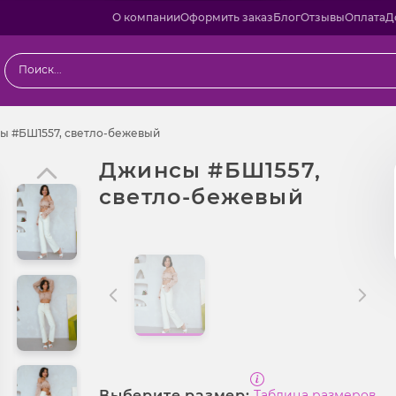
О компании
Оформить заказ
Блог
Отзывы
Оплата
Д
ы
Джинсы #БШ1557, светло-бежевый
ы #БШ1557, светло-бежевый
Джинсы #БШ1557,
светло-бежевый
Выберите размер:
Таблица размеров