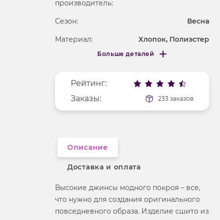
производитель:
Сезон:
Весна
Материал:
Хлопок, Полиэстер
Больше деталей
Фактура материала
деним
Меньше деталей
Покрой
полуприлегающий
Рейтинг:
Рисунок
без рисунка
Заказы:
233 заказов
Описание
Доставка и оплата
Высокие джинсы модного покроя – все,
что нужно для создания оригинального
повседневного образа. Изделие сшито из