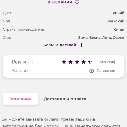
В ЖЕЛАНИЯ
Цвет:
cиний
Пол:
Женский
Страна производитель:
Китай
Сезон:
Зима, Весна, Лето, Осень
Больше деталей
Длина рукава
длинные
Меньше деталей
Покрой
свободный
Рейтинг:
Рисунок
(1 отзывов)
сюжетный
Вырез горловины
Заказы:
округлый
74 заказов
Фактура материала
гладкий
Описание
Доставка и оплата
Вы можете заказать онлайн презентацию на
интересующие Вас модели. Наши менеджеры свяжутся