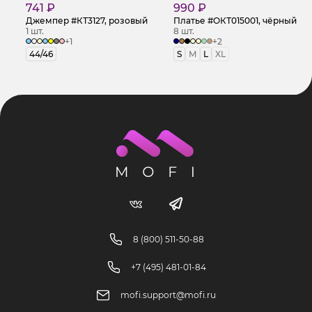
741 ₽
990 ₽
Джемпер #КТ3127, розовый
Платье #ОКТ015001, чёрный
1 шт.
8 шт.
+1
+2
44/46
S
M
L
XL
8 (800) 511-50-88
+7 (495) 481-01-84
mofi.support@mofi.ru