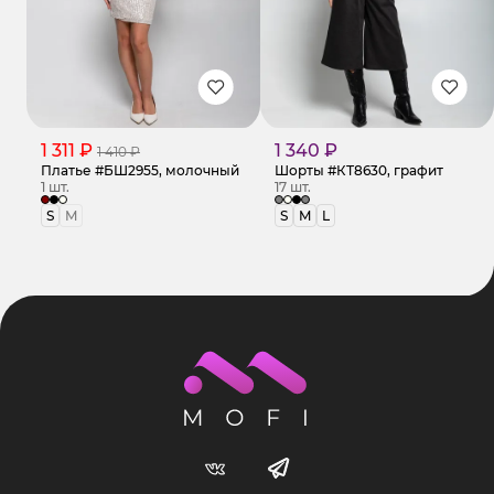
1 311 ₽
1 340 ₽
1 410 ₽
Платье #БШ2955, молочный
Шорты #КТ8630, графит
1 шт.
17 шт.
S
M
S
M
L