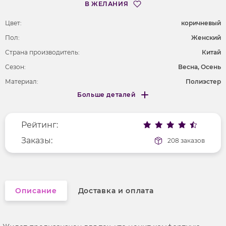
В ЖЕЛАНИЯ
Цвет:
коричневый
Пол:
Женский
Страна производитель:
Китай
Сезон:
Весна, Осень
Материал:
Полиэстер
Больше деталей
Длина рукава
без рукавов
Меньше деталей
Покрой
облегающий
Рейтинг:
Вырез горловины
воротник-стойка
Рисунок
Заказы:
без рисунка
208 заказов
Фактура материала
стеганый
Описание
Доставка и оплата