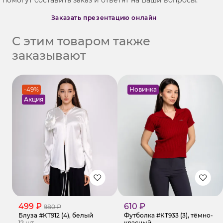
Заказать презентацию онлайн
С этим товаром также
заказывают
-49%
Новинка
Акция
499 ₽
610 ₽
980 ₽
Блуза #КТ912 (4), белый
Футболка #КТ933 (3), тёмно-
12 шт.
красный