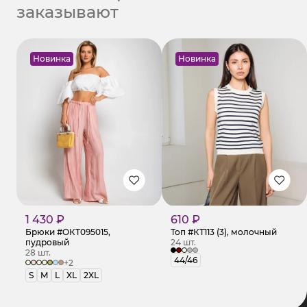
заказывают
Новинка
Новинка
1 430 ₽
610 ₽
Брюки #ОКТ095015,
Топ #КТ113 (3), молочный
пудровый
24 шт.
28 шт.
44/46
+2
S
M
L
XL
2XL