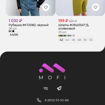
1 030 ₽
199 ₽
620 ₽
Рубашка #КТ25162, чёрный
Шорты #ОБШ1347 (1),
36 шт.
оливковый
23 шт.
44/46
+6
42
44
46
48
50
52
8 (800) 511-50-88