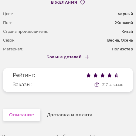
В ЖЕЛАНИЯ
Цвет:
черный
Пол:
Женский
Страна производитель:
Китай
Сезон:
Весна, Осень
Материал:
Полиэстер
Больше деталей
Длина рукава
без рукавов
Меньше деталей
Покрой
полуприлегающий
Рейтинг:
Вырез горловины
воротник-стойка
Рисунок
Заказы:
без рисунка
217 заказов
Фактура материала
стеганый
Описание
Доставка и оплата