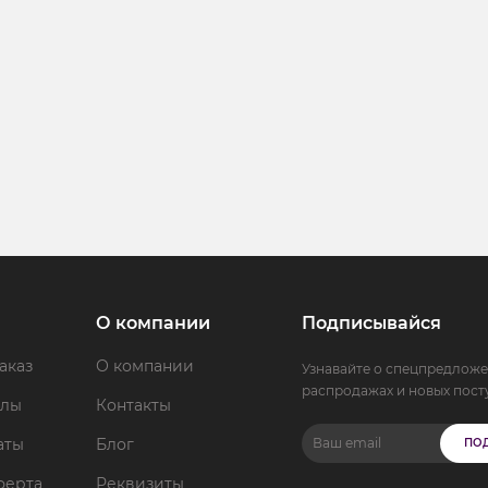
О компании
Подписывайся
аказ
О компании
Узнавайте о спецпредложе
распродажах и новых пост
ллы
Контакты
аты
Блог
ПО
ферта
Реквизиты