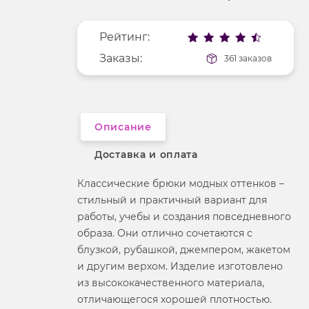
Покрой
свободный
Меньше деталей
Рисунок
без рисунка
Рейтинг:
Фактура материала
гладкий
Заказы:
361 заказов
Описание
Доставка и оплата
Классические брюки модных оттенков –
стильный и практичный вариант для
работы, учебы и создания повседневного
образа. Они отлично сочетаются с
блузкой, рубашкой, джемпером, жакетом
и другим верхом. Изделие изготовлено
из высококачественного материала,
отличающегося хорошей плотностью.