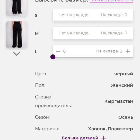
Нет на складе
На складе: 0
S
Нет на складе
На складе: 0
M
На складе: 2
L
Цвет:
черный
Пол:
Женский
Страна
Кыргызстан
производитель:
Сезон:
Осень
Материал:
Хлопок, Полиэстер
Больше деталей