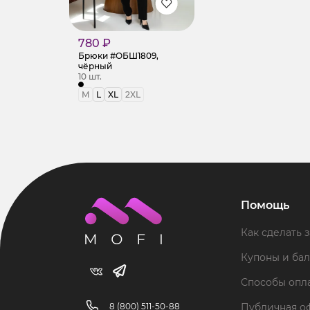
780 ₽
Брюки #ОБШ1809,
чёрный
10 шт.
M
L
XL
2XL
Помощь
Как сделать з
Купоны и ба
Способы опл
8 (800) 511-50-88
Публичная о