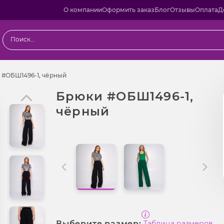
О компании
Оформить заказ
Блог
Отзывы
Оплата
Д
ы
Брюки #ОБШ1496-1, чёрный
 #ОБШ1496-1, чёрный
Брюки #ОБШ1496-1,
чёрный
Выберите размер:
Таблица размеров