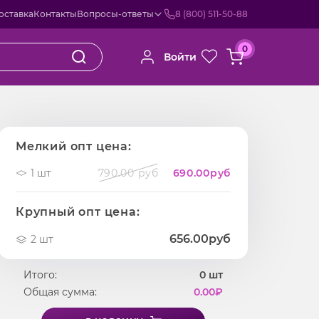
оставка
Контакты
Вопросы-ответы
8 (800) 511-50-88
0
Войти
Мелкий опт цена:
1 шт
790.00 руб
690.00
руб
Крупный опт цена:
656.00руб
2 шт
Итого:
0
шт
Общая сумма:
0.00
₽