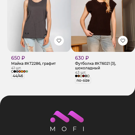
650 ₽
630 ₽
Майка #КТ2286, графит
Футболка #КТ6021 (3),
41 шт.
шоколадный
43 шт.
44/46
no-size