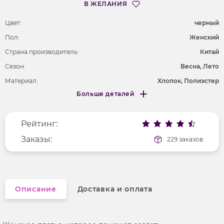
В ЖЕЛАНИЯ
Цвет:
черный
Пол:
Женский
Страна производитель:
Китай
Сезон:
Весна, Лето
Материал:
Хлопок, Полиэстер
Больше деталей
Вырез горловины
v-образный
Меньше деталей
Длина рукава
без рукавов
Рейтинг:
Покрой
удлененный
Рисунок
Заказы:
без рисунка
229 заказов
Фактура материала
трикотажный
Описание
Доставка и оплата