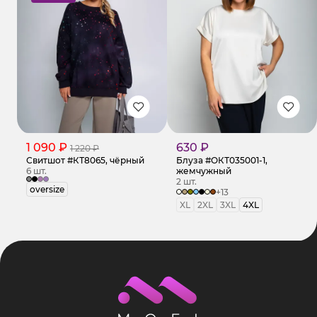
1 090 ₽
630 ₽
1 220 ₽
Свитшот #КТ8065, чёрный
Блуза #ОКТ035001-1,
6 шт.
жемчужный
2 шт.
oversize
+13
XL
2XL
3XL
4XL