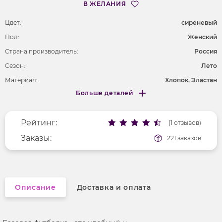
В ЖЕЛАНИЯ
Цвет:
сиреневый
Пол:
Женский
Страна производитель:
Россия
Сезон:
Лето
Материал:
Хлопок, Эластан
Больше деталей
Покрой
полуприлегающий
Меньше деталей
Рисунок
без рисунка
Рейтинг:
Фактура материала
(1 отзывов)
гладкий
Длина рукава
Заказы:
короткие
221 заказов
Вырез горловины
округлый
Описание
Доставка и оплата