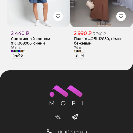
2 440 ₽
2 990 ₽
3 740 ₽
Спортивный костюм
Пальто #ОБШ2850, тёмно-
#КТ308906, синий
бежевый
16 шт.
74 шт.
44/46
S
M
8 (800) 511-50-88