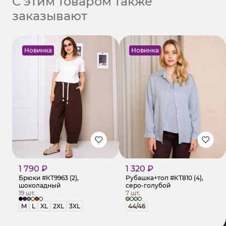
С этим товаром также
заказывают
Новинка
Новинка
1 790 ₽
1 320 ₽
Брюки #КТ9963 (2),
Рубашка+топ #КТ810 (4),
шоколадный
серо-голубой
19 шт.
7 шт.
M
L
XL
2XL
3XL
44/46