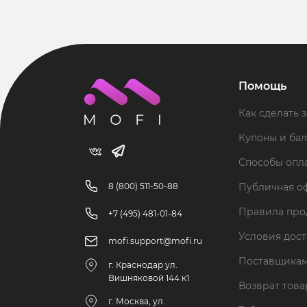
Помощь
Как сделать з
Купоны и ба
Способы опл
8 (800) 511-50-88
Публичная о
Правила пр
+7 (495) 481-01-84
Условия дос
mofi.support@mofi.ru
Поставщика
г. Краснодар ул.
Вишняковой 144 к1
Возврат тов
г. Москва, ул.