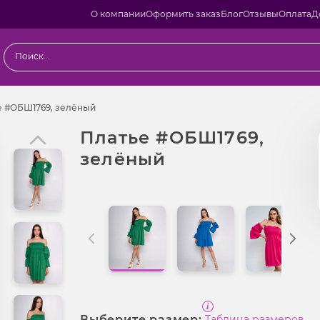
О компании
Оформить заказ
Блог
Отзывы
Оплата
Д
ы
Платье #ОБШ1769, зелёный
е #ОБШ1769, зелёный
Платье #ОБШ1769,
зелёный
Выберите размер:
Таблица размеров