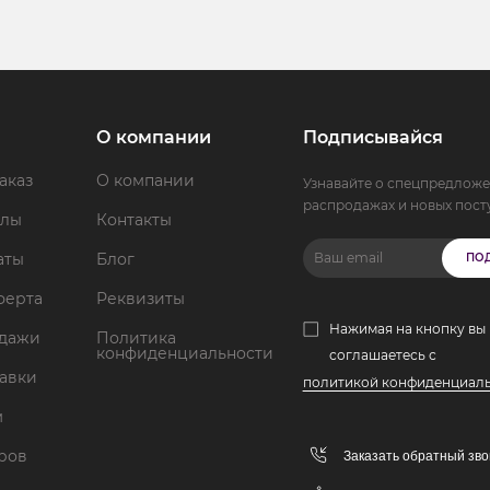
О компании
Подписывайся
аказ
О компании
Узнавайте о спецпредложе
распродажах и новых пост
ллы
Контакты
аты
Блог
ПО
ферта
Реквизиты
Нажимая на кнопку вы
одажи
Политика
конфиденциальности
соглашаетесь с
тавки
политикой конфиденциал
м
аров
Заказать обратный зво