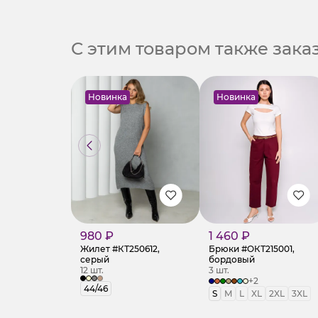
С этим товаром также зак
Новинка
Новинка
980 ₽
1 460 ₽
Жилет #КТ250612,
Брюки #ОКТ215001,
серый
бордовый
12 шт.
3 шт.
+2
44/46
S
M
L
XL
2XL
3XL