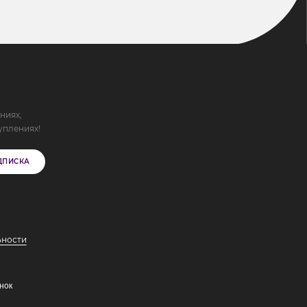
ниях,
уплениях!
ДПИСКА
ьности
нок