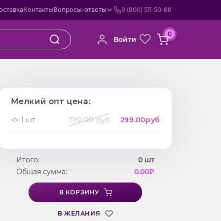
оставка
Контакты
Вопросы-ответы
8 (800) 511-50-88
0
Войти
Мелкий опт цена:
1 шт
790.00 руб
299.00
руб
Итого:
0
шт
Общая сумма:
0.00
₽
В КОРЗИНУ
В ЖЕЛАНИЯ