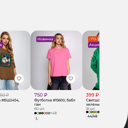
Новинка
-71%
а
Акция
750 ₽
399 ₽
60 ₽
1 400 ₽
 #БШ2454,
Футболка #1S600, бабл
Свитшот #ОКТ1659,
гам
зелёный
60 шт.
16 шт.
+48
44/48
L