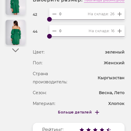
На складе: 26
42
На складе: 16
44
Цвет:
зеленый
Пол:
Женский
Страна
Кыргызстан
производитель:
Сезон:
Весна, Лето
Материал:
Хлопок
Больше деталей
Длина рукава
длинные
Меньше деталей
Вырез горловины
лодочка
Рейтинг: