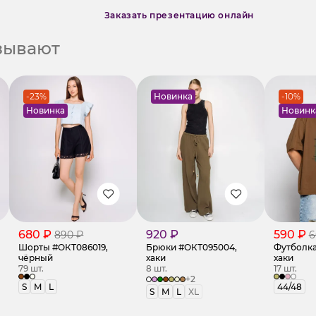
Заказать презентацию онлайн
азывают
-23%
Новинка
-10%
Новинка
Новинк
680 ₽
920 ₽
590 ₽
890 ₽
6
Шорты #ОКТ086019,
Брюки #ОКТ095004,
Футболка
чёрный
хаки
хаки
79 шт.
8 шт.
17 шт.
+2
S
M
L
44/48
S
M
L
XL