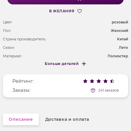
В ЖЕЛАНИЯ
Цвет:
розовый
Пол:
Женский
Страна производитель:
Китай
Сезон:
Лето
Материал:
Полиэстер
Больше деталей
Покрой
полуприлегающий
Меньше деталей
Рисунок
без рисунка
Рейтинг:
Фактура материала
трикотажный
Длина рукава
Заказы:
без рукавов
241 заказов
Вырез горловины
на бретельках
Описание
Доставка и оплата