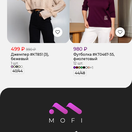
499 ₽
980 ₽
990 ₽
Джемпер #КТ851 (3),
Футболка #КТ0467-55,
бежевый
фиолетовый
1 шт.
12 шт.
+1
40/44
44/48