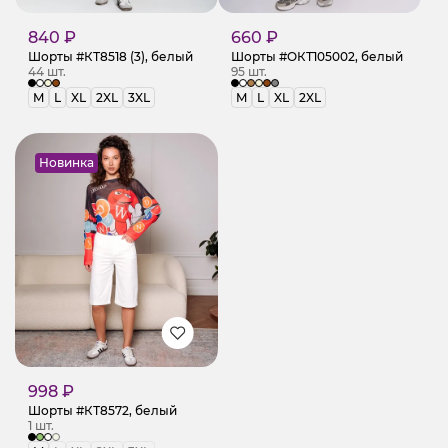
840 ₽
660 ₽
Шорты #КТ8518 (3), белый
Шорты #ОКТ105002, белый
44 шт.
95 шт.
M
L
XL
2XL
3XL
M
L
XL
2XL
Новинка
998 ₽
Шорты #КТ8572, белый
1 шт.