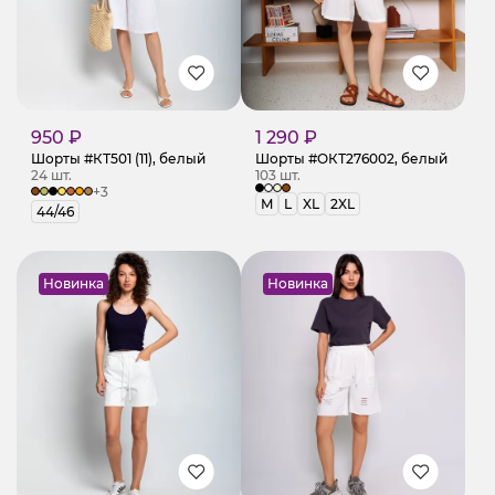
950 ₽
1 290 ₽
Шорты #КТ501 (11), белый
Шорты #ОКТ276002, белый
24 шт.
103 шт.
+3
M
L
XL
2XL
44/46
Новинка
Новинка