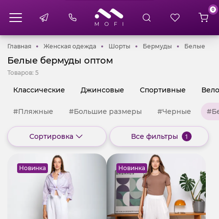
0
Главная
Женская одежда
Шорты
Бермуды
Бел
Главная
Женская одежда
Шорты
Бермуды
Белые
Белые бермуды оптом
Товаров:
5
Классические
Джинсовые
Спортивные
Вел
#Пляжные
#Большие размеры
#Черные
#Б
Сортировка
Все фильтры
1
Новинка
Новинка