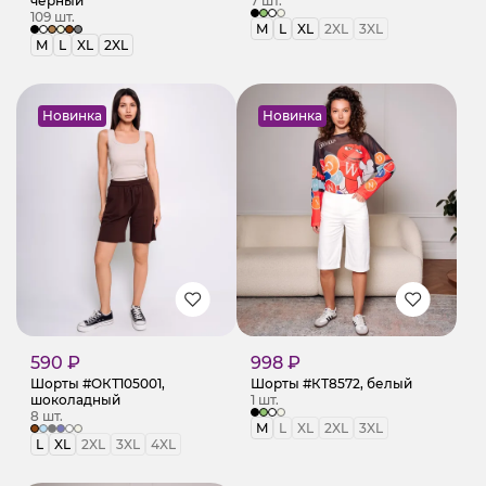
чёрный
7 шт.
109 шт.
M
L
XL
2XL
3XL
M
L
XL
2XL
Новинка
Новинка
590 ₽
998 ₽
Шорты #ОКТ105001,
Шорты #КТ8572, белый
шоколадный
1 шт.
8 шт.
M
L
XL
2XL
3XL
L
XL
2XL
3XL
4XL