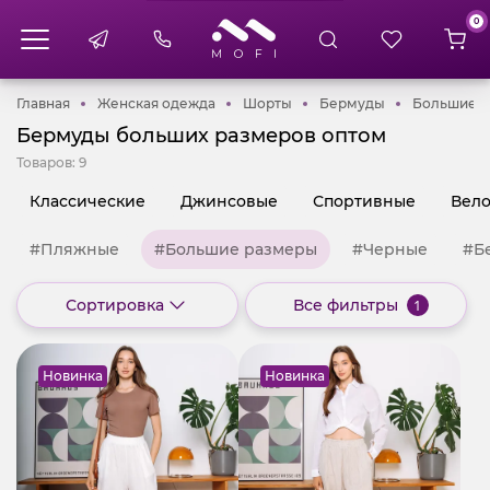
0
Главная
Женская одежда
Шорты
Бермуды
Главная
Женская одежда
Шорты
Бермуды
Большие 
Бермуды больших размеров оптом
Товаров:
9
Классические
Джинсовые
Спортивные
Вел
#Пляжные
#Большие размеры
#Черные
#Б
Сортировка
Все фильтры
1
Новинка
Новинка