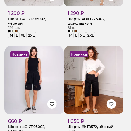
1 290 ₽
1 290 ₽
Шорты #ОКТ276002,
Шорты #ОКТ276002,
чёрный
шоколадный
126 шт.
81 шт.
M
L
XL
2XL
M
L
XL
2XL
Новинка
Новинка
660 ₽
1 050 ₽
Шорты #ОКТ105002,
Шорты #КТ8572, чёрный