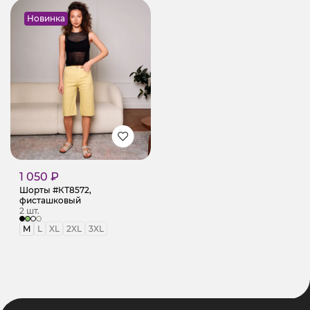
Новинка
1 050 ₽
Шорты #КТ8572,
фисташковый
2 шт.
M
L
XL
2XL
3XL