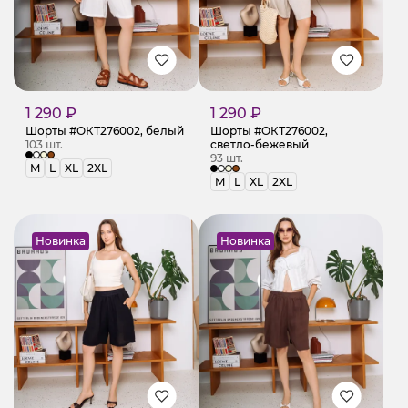
1 290 ₽
1 290 ₽
Шорты #ОКТ276002, белый
Шорты #ОКТ276002,
103 шт.
светло-бежевый
93 шт.
M
L
XL
2XL
M
L
XL
2XL
Новинка
Новинка