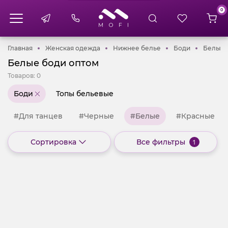
0
Главная
Женская одежда
Нижнее белье
Боди
Главная
Женская одежда
Нижнее белье
Боди
Белые
Белые боди оптом
Товаров:
0
Боди
Топы бельевые
#Для танцев
#Черные
#Белые
#Красные
Сортировка
Все фильтры
1