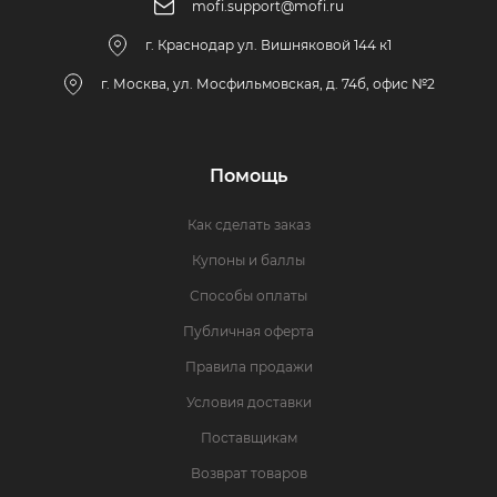
mofi.support@mofi.ru
г. Краснодар ул. Вишняковой 144 к1
г. Москва, ул. Мосфильмовская, д. 74б, офис №2
Помощь
Как сделать заказ
Купоны и баллы
Способы оплаты
Публичная оферта
Правила продажи
Условия доставки
Поставщикам
Возврат товаров