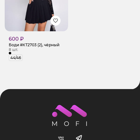
600 ₽
Боди #КТ2703 (2), чёрный
8 шт.
44/46