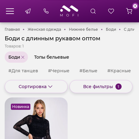
0
Главная
Женская одежда
Нижнее белье
Боди
Главная
Женская одежда
Нижнее белье
Боди
С длин
Боди с длинным рукавом оптом
Товаров:
1
Боди
Топы бельевые
#Для танцев
#Черные
#Белые
#Красные
Сортировка
Все фильтры
1
Новинка