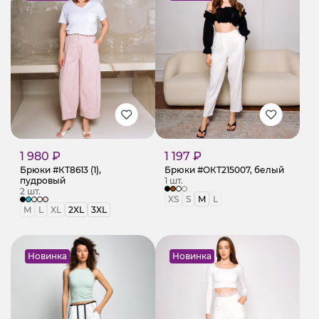
1 980 ₽
1 197 ₽
Брюки #КТ8613 (1),
Брюки #ОКТ215007, белый
пудровый
1 шт.
2 шт.
XS
S
M
L
M
L
XL
2XL
3XL
Новинка
Новинка