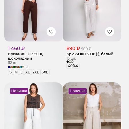
1 460 ₽
890 ₽
980 ₽
Брюки #ОКТ215001,
Брюки #КТ3906 (1), белый
шоколадный
15 шт.
52 шт.
40/44
+2
S
M
L
XL
2XL
3XL
Новинка
Новинка