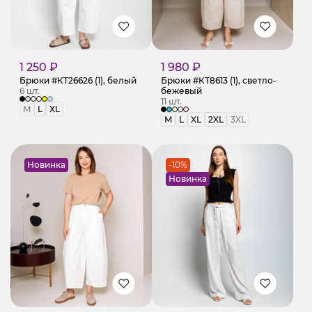
1 250 ₽
1 980 ₽
Брюки #КТ26626 (1), белый
Брюки #КТ8613 (1), светло-
6 шт.
бежевый
11 шт.
M
L
XL
M
L
XL
2XL
3XL
Новинка
-10%
Новинка