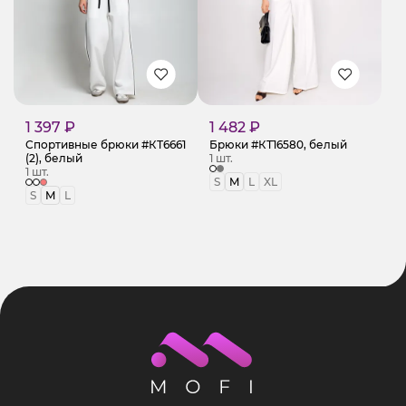
1 397 ₽
1 482 ₽
Спортивные брюки #КТ6661
Брюки #КТ16580, белый
(2), белый
1 шт.
1 шт.
S
M
L
XL
S
M
L