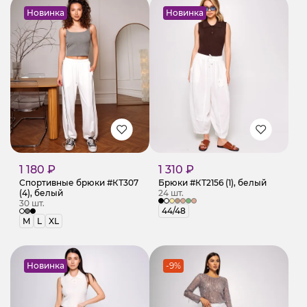
Новинка
Новинка
1 180 ₽
1 310 ₽
Спортивные брюки #КТ307
Брюки #КТ2156 (1), белый
(4), белый
24 шт.
30 шт.
44/48
M
L
XL
Новинка
-9%