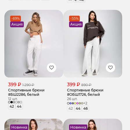
-69%
-55%
Акция
Акция
399 ₽
399 ₽
1 290 ₽
890 ₽
Спортивные брюки
Спортивные брюки
#БШ2286, белый
#ОБШ1726, белый
12 шт.
26 шт.
+2
42
44
42
44
46
Новинка
Новинка