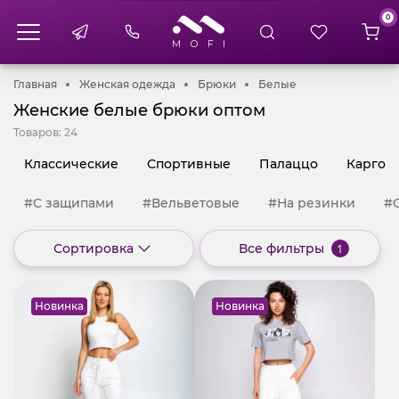
0
Главная
Женская одежда
Брюки
Белые
Главная
Женская одежда
Брюки
Белые
Женские белые брюки оптом
Товаров:
24
Классические
Спортивные
Палаццо
Карго
#С защипами
#Вельветовые
#На резинки
#
Сортировка
Все фильтры
1
Новинка
Новинка