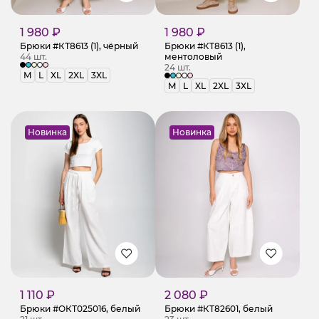
1 980 ₽
1 980 ₽
Брюки #КТ8613 (1), чёрный
Брюки #КТ8613 (1),
44 шт.
ментоловый
24 шт.
M
L
XL
2XL
3XL
M
L
XL
2XL
3XL
Новинка
Новинка
1 110 ₽
2 080 ₽
Брюки #ОКТ025016, белый
Брюки #КТ82601, белый