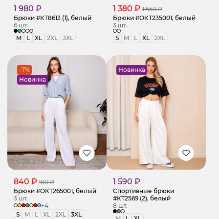
1 980 ₽
1 380 ₽
1 550 ₽
Брюки #КТ8613 (1), белый
Брюки #ОКТ235001, белый
6 шт.
3 шт.
M
L
XL
2XL
3XL
S
M
L
XL
2XL
-7%
Новинка
Новинка
840 ₽
1 590 ₽
910 ₽
Брюки #ОКТ265001, белый
Спортивные брюки
3 шт.
#КТ2569 (2), белый
+4
8 шт.
S
M
L
XL
2XL
3XL
M
L
XL