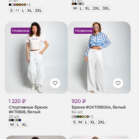
21 шт.
23 шт.
+3
M
L
XL
2XL
3XL
S
M
L
XL
2XL
Новинка
Новинка
1 220 ₽
920 ₽
Спортивные брюки
Брюки #ОКТ095004, белый
#КТ0606, белый
64 шт.
25 шт.
+2
S
M
L
XL
2XL
M
L
XL